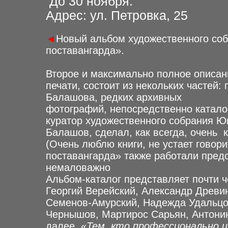
До 30 ноября.
Адрес: ул. Петровка, 25
◄
Новый альбом художественного соб
поставангарда».
Второе и максимально полное описа
печати, состоит из некольких частей
Балашова, редких архивных
фотографий, непосредственно каталог
куратор художественного собрания Ю
Балашов, сделал, как всегда, очень 
(Очень люблю книги, не устает говор
поставангарда» также работали предс
немаловажно
Альбом-каталог представляет почти ч
Георгий Верейский, Александр Древи
Семенов-Амурский, Надежда Удальцо
Чернышов, Мартирос Сарьян, Антонин
далее. «
Тем, кто профессионально и