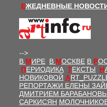
Е
ЖЕДНЕВНЫЕ Н
ОВОСТ
-->
В
М
ИРЕ
В
М
ОСКВЕ
В
Р
О
П
ЕРИОДИКА
Т
ЕКСТЫ
Н
НОВИКОВОЙ
A
RT_PUZZL
РЕПОРТАЖИ ЕЛЕНЫ ЗАЙ
ДМИТРИЕМ БАРАБАНОВ
САРКИСЯН
МОЛОЧНИКО