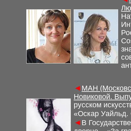
Лю
На
Ин
Ро
Co
зн
со
ан
◄
МАН (Московс
Новиковой. Выпу
русском искусст
«Оскар Уайльд. 
◄
В Государств