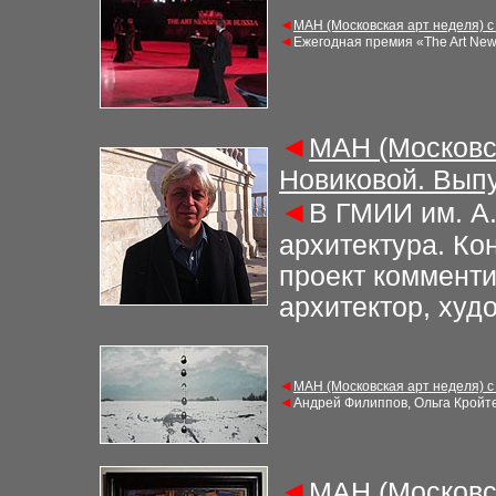
◄
МАН (Московская арт неделя) с
◄
Ежегодная премия «The Art New
◄
МАН (Московс
Новиковой. Выпу
◄
В ГМИИ им. А.
архитектура. Ко
проект комменти
архитектор, худ
◄
МАН (Московская арт неделя) с
◄
Андрей Филиппов, Ольга Кройте
◄
МАН (Московс