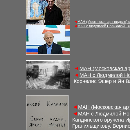
◄
МАН (Московская арт неделя) 
◄
МАН с Людмилой Новиковой. В
◄
МАН (Московская ар
◄
МАН с Людмилой Но
Корнелис Эшер и Ян В
◄
МАН (Московская арт
◄
МАН с Людмилой Нов
Кандинского вручена 
Гранильщикову. Верни