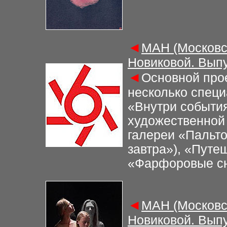
◄
МАН (Московс
Новиковой. Выпу
◄
Основной прое
несколько спец
«Внутри события
художественной
галереи «Пальто
завтра»), «Путе
«Фарфоровые с
◄
МАН (Московс
Новиковой. Выпу