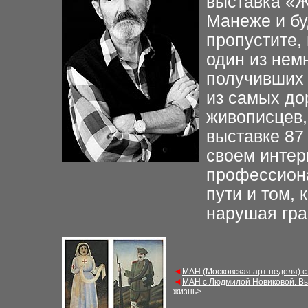
выставка «Ж
Манеже и бу
пропустите,
один из нем
получивших 
из самых до
живописцев,
выставке 87 
своем интер
профессиона
пути и том, 
нарушая гра
◄
МАН (Московская арт неделя) с
◄
МАН с Людмилой Новиковой. Вы
жизнь>