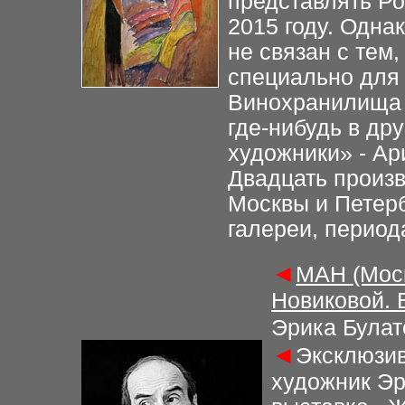
представлять Р
2015 году. Одна
не связан с тем,
специально для 
Винохранилища 
где-нибудь в др
художники» - Ар
Двадцать произв
Москвы и Петерб
галереи, периода
◄
МАН (Моск
Новиковой. 
Эрика Булат
◄
Эксклюзив
художник Эр