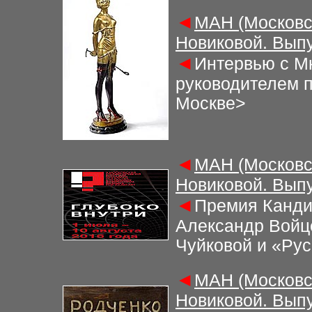
◄
МАН (Московс
Новиковой. Выпу
◄
Интервью с М
руководителем п
Москве>
◄
МАН (Московс
Новиковой. Выпу
◄
Премия Канди
Александр Войц
Чуйковой и «Рус
◄
МАН (Московс
Новиковой. Выпу