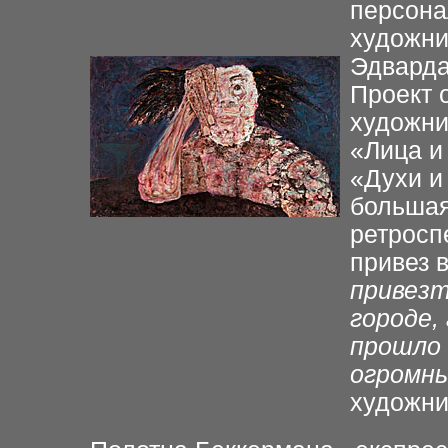
персона
художни
Эдварда
Проект 
художни
«Лица и
«Духи и
большая
ретросп
привез в
привезт
городе,
прошло 
огромны
художн