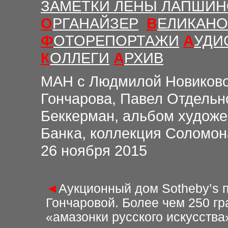
ЗАМЕТКИ ЛЕНЫ ЛАПШИ
О
РГАНАЙЗЕР
В
ЕЛИКАНО
Ф
ОТОРЕПОРТАЖИ
А
УДИ
К
ОЛЛЕГИ
А
РХИВ
М
АН с Людмилой Новиков
Гончарова, Павел Отдельн
Беккерман, альбом худож
Банка, коллекция Соломон
26
ноября 2015
◄
Аукционный дом Sotheby’s 
Гончаровой. Более чем 250 г
«амазонки русского искусств