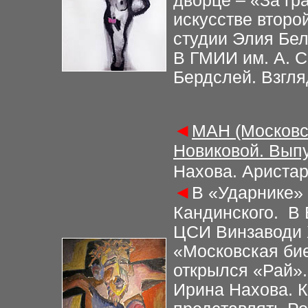
дворце – «За гр
искусстве второ
студии Элия Бе
В ГМИИ им. А. С
Бердслей. Взгля
◄
МАН (Московс
Новиковой. Выпу
Нахова. Аристар
◄
В «Ударнике»
Кандинского. В
ЦСИ Винзаводи 
«Московская би
открылся «Рай»
Ирина Нахова. К