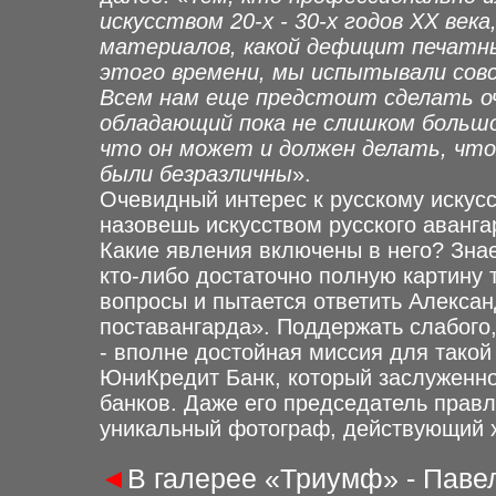
искусством 20-х - 30-х годов ХХ век
материалов, какой дефицит печатны
этого времени, мы испытывали сов
Всем нам еще предстоит сделать оч
обладающий пока не слишком большо
что он может и должен делать, чт
были безразличны
».
Очевидный интерес к русскому искусств
назовешь искусством русского аванга
Какие явления включены в него? Зна
кто-либо достаточно полную картину т
вопросы и пытается ответить Алекса
поставангарда». Поддержать слабого,
- вполне достойная миссия для такой
ЮниКредит Банк, который заслуженно
банков. Даже его председатель правл
уникальный фотограф, действующий х
◄
В галерее «Триумф» - Паве