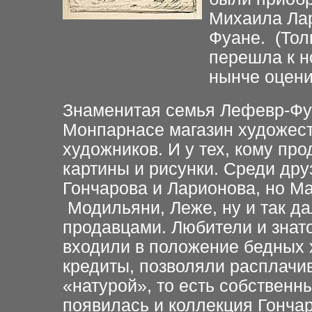
Михаила Ла
Фуане. (Тол
перешла к н
нынче оценив
Знаменитая семья Лефевр-Фу
Монпарнасе магазин художес
художников. И у тех, кому про
картины и рисунки. Среди дру
Гончарова и Ларионова, но Ма
Модильяни, Леже, ну и так д
продавцами. Любители и знато
входили в положение бедных 
кредиты, позволяли расплачив
«натурой», то есть собствен
появилась и коллекция Гончар