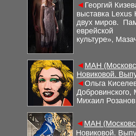
◄
Георгий Кизев
выставка Lexus 
двух миров. Пам
еврейской
культуре», Маза
◄
МАН (Московс
Новиковой. Выпу
◄
Ольга Киселев
Добровинского,
Михаил Розанов
◄
МАН (Московс
Новиковой. Выпу