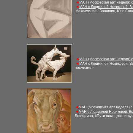
◄
МАН (Московская арт неделя) 
◄
МАН с Людмилой Новиковой. В
Максимилиан Волошин, Юло Соо
◄
МАН (Московская арт неделя) 
◄
МАН с Людмилой Новиковой. В
космизм»>
◄
МАН (Московская арт неделя) с
◄
МАН с Людмилой Новиковой. Вы
Беккерман, «Пути немецкого искус