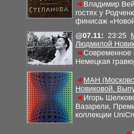
◄
Владимир Вей
гостях у Родчен
финисаж «Новой
@
07.11
:
23
:2
5
Людмилой Новик
◄
Современное 
Немецкая гравю
◄
МАН (Московс
Новиковой. Выпу
◄
Игорь Шелковс
Вазарели, Прем
коллекции UniCr
◄