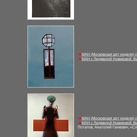
◄
МАН (Московская арт неделя) 
◄
МАН с Людмилой Новиковой. В
◄
МАН (Московская арт неделя) 
◄
МАН с Людмилой Новиковой. В
Потапов, Анатолий Ганкевич, «С