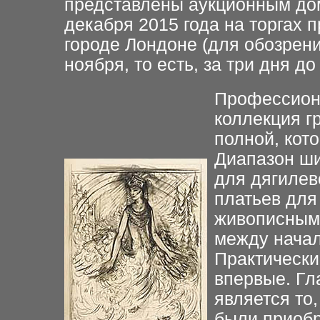
представлены аукционным дом
декабря 2015 года на торгах п
городе Лондоне (для обозрени
ноября, то есть, за три дня до
Профессиона
коллекция г
полной, кот
Диапазон ши
для дягилев
платьев для
живописным 
между начал
Практически
впервые. Гл
является то,
были приобр