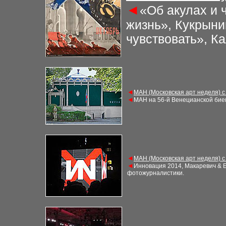
◄
«Об акулах и 
жизнь», Кукрыни
чувствовать», Ка
◄
МАН (Московская арт неделя) с
◄
МАН на 56-й Венецианской бие
◄
МАН (Московская арт неделя) с
◄
Инновация 2014, Макаревич & Е
фотожурналистики
.