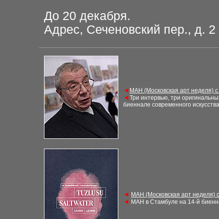
До 20 декабря.
Адрес, Сеченовский пер., д. 2
◄
МАН (Московская арт неделя) с
◄
Три интервью, три оригинальных
биеннале современного искусства
◄
МАН (Московская арт неделя) 
◄
МАН в Стамбуле на 14-й биенна