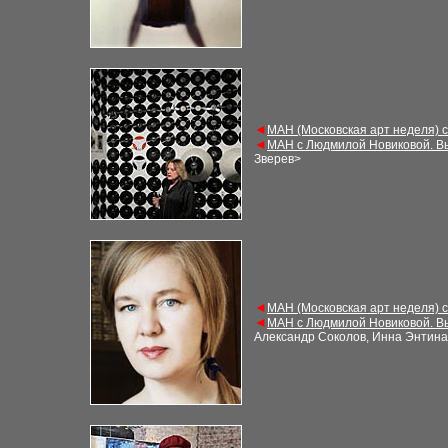
◄
МАН (Московская арт неделя) 
◄
МАН с Людмилой Новиковой. В
Зверев
>
◄
МАН (Московская арт неделя) 
◄
МАН с Людмилой Новиковой. В
Александр Соколов, Инна Энтина