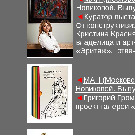
Новиковой. Выпу
◄
Куратор выста
От конструктиви
Кристина Красня
владелица и ар
«Эритаж», отвеча
◄
МАН (Московс
Новиковой. Выпу
◄
Григорий Гром
проект галереи 