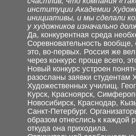
счастлив, что компания «Так
институции Академии Художе
инициативы, и мы сделали ко
у художников изначально дол
Да, конкурентная среда необ
Соревновательность вообще, 
это, во-первых. Россия же вел
через конкурс проще всего, эт
Новый конкурс устроен понятн
разосланы заявки студентам 
Художественных училищ. Гео
Курск, Красноярск, Симферопо
Новосибирск, Краснодар, Кыз
Санкт-Петербург. Организато
образом отнеслись к каждой ра
откуда она приходила.