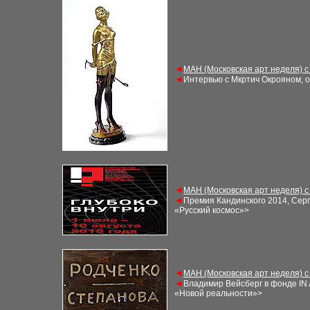
◄
МАН (Московская арт неделя) с
◄
Интервью с Мкртич Окрояном, о
◄
МАН (Московская арт неделя) с
◄
Премия Кандинского 2014,
Серг
«Русский космос»>
◄
МАН (Московская арт неделя) с
◄
Владимир Вейсберг в фонде IN 
«Новой реальности»>