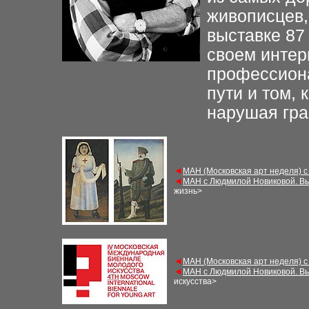
живописцев,
выставке 87 
своем интер
профессиона
пути и том, 
нарушая гра
◄
МАН (Московская арт неделя) с
◄
МАН с Людмилой Новиковой. Вы
жизнь>
◄
МАН (Московская арт неделя) с
◄
МАН с Людмилой Новиковой. Вы
искусства>