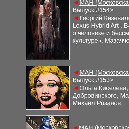
◄
МАН (Московская
Выпуск #
154
>
◄
Георгий Кизевал
Lexus Hybrid Art 
о человеке и бесс
культуре», Мазачч
◄
МАН (Московская
Выпуск #
153
>
◄
Ольга Киселева,
Добровинского, М
Михаил Розанов.
◄
МАН (Московская