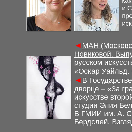
как
и C
про
иск
◄
МАН (Московс
Новиковой. Выпу
русском искусст
«Оскар Уайльд. 
◄
В Государств
дворце – «За гр
искусстве второ
студии Элия Бе
В ГМИИ им. А. С
Бердслей. Взгля