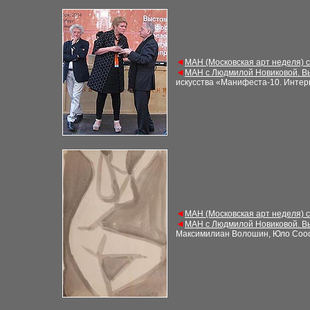
◄
МАН (Московская арт неделя) 
◄
МАН с Людмилой Новиковой. В
искусства «Манифеста-10
. Инте
◄
МАН (Московская арт неделя) 
◄
МАН с Людмилой Новиковой. В
Максимилиан Волошин, Юло Соо