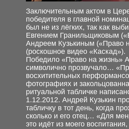
Заключительным актом в Цер
победителя в главной номинац
был не из лёгких, так как вы
Евгением Гранильщиковым («Б
Андреем Кузькиным («Право н
(роскошное видео «Каскад»).
Победило «Право на жизнь» Ан
символично прозвучало… «Пра
восхитительных перформансов
фотографиях и закольцованна
ритуальной табличке написано
1.12.2012. Андрей Кузькин пр
табличку в тот день, когда пр
сколько и его отец… «Для мен
это идёт из моего воспитания,