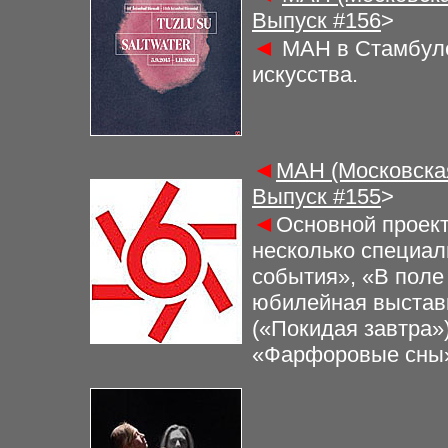
Выпуск #
156
>
◄
МАН в Стамбуле
искусства.
◄
МАН (Московская
Выпуск #
155
>
◄
Основной проект
несколько специал
события», «В поле
юбилейная выставк
(«Покидая завтра»
«Фарфоровые сны