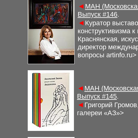
◄
МАН (Московская
Выпуск #
146
.
◄
Куратор выставо
конструктивизма к
Краснянская, искус
директор междунар
вопросы artinfo.ru>
◄
МАН (Московская
Выпуск #
145
.
◄
Григорий Громов
галереи «АЗ»>