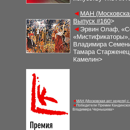
◄
МАН (Московская
Выпуск #
160
>
◄
Эрвин Олаф, «Со
«Мистификаторы», 
Владимира Семени
Тамара Старженец
Камелин>
◄
МАН (Московская арт неделя) с
◄
Победители Премии Кандинского
Владимира Чернышева
>