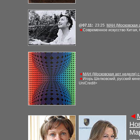
@
07.11
:
23
:2
5
МАН (Московская а
◄
Современное искусство Китая, 
◄
МАН (Московская арт неделя) с
◄
Игорь Шелковский, русский кин
UniCredit>
◄
Нов
Ма