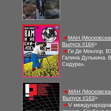
◄
МАН (Московская
Выпуск #
164
>
◄
Ги Де Монлор, В
Галина Дулькина. 
Сидура».
◄
МАН (Московская
Выпуск #
163
>
◄
V международная