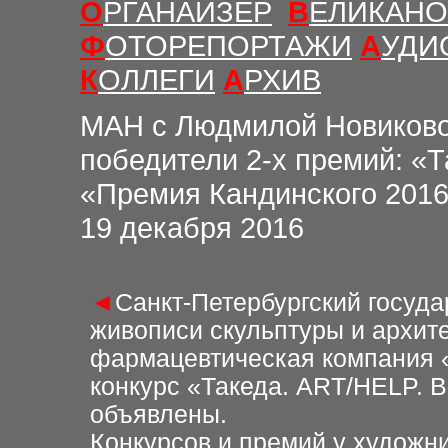
О
РГАНАЙЗЕР
В
ЕЛИКАНО
Ф
ОТОРЕПОРТАЖИ
А
УДИ
К
ОЛЛЕГИ
А
РХИВ
М
АН с Людмилой Новиков
победители 2-х премий: «
«Премия Кандинского 2016
19
декабря 2016
◄
Санкт-Петербургский госуд
живописи скульптуры и архите
фармацевтическая компания «
конкурс «Такеда. ART/HELP. 
объявлены.
Конкурсов и премий у художн