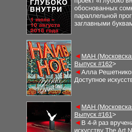
проект «Глубоко в
обоснованных сомн
параллельной про
заглавными буква
◄
МАН (Московская
Выпуск #
162
>
◄
Алла Решетнико
Доступное искусст
◄
МАН (Московская
Выпуск #
161
>
◄
В 4-й раз вруче
искусству The Art 