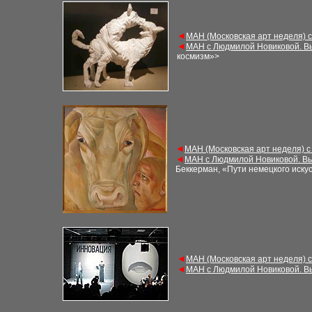
◄
МАН (Московская арт неделя) 
◄
МАН с Людмилой Новиковой. В
космизм»>
◄
МАН (Московская арт неделя) с
◄
МАН с Людмилой Новиковой. Вы
Беккерман, «Пути немецкого искус
◄
МАН (Московская арт неделя) 
◄
МАН с Людмилой Новиковой. В