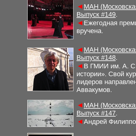
◄
МАН (Московская
Выпуск #
149
.
◄
Ежегодная преми
вручена.
◄
МАН (Московская
Выпуск #
148
.
◄
В ГМИИ им. А. С
истории». Свой ку
лидеров направлен
Аввакумов.
◄
МАН (Московская
Выпуск #
147
.
◄
Андрей Филиппов