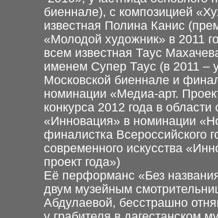
биеннале), с композицией «Ху
известная Полина Канис (пре
«Молодой художник» в 2011 го
всем известная Таус Махачева
именем Супер Таус (в 2011 – 
Московской биеннале и финал
номинации «Медиа-арт. Проект
конкурса 2012 года в области
«Инновация» в номинации «Но
финалистка Всероссийского го
современного искусства «Инн
проект года»)
Её перформанс «Без названия
двум музейным смотрительни
Абдулаевой, бесстрашно отня
у грабителя в дагестанском 