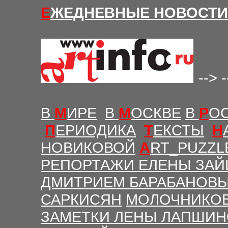
Е
ЖЕДНЕВНЫЕ Н
ОВОСТИ
-->
-
В
М
ИРЕ
В
М
ОСКВЕ
В
Р
О
П
ЕРИОДИКА
Т
ЕКСТЫ
Н
НОВИКОВОЙ
A
RT_PUZZL
РЕПОРТАЖИ ЕЛЕНЫ ЗАЙ
ДМИТРИЕМ БАРАБАНОВ
САРКИСЯН
МОЛОЧНИКО
ЗАМЕТКИ ЛЕНЫ ЛАПШИ