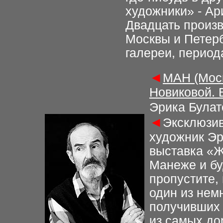
художники» - Ар
Двадцать произв
Москвы и Петерб
галереи, периода
◄
МАН (Моск
Новиковой. 
Эрика Булат
◄
Эксклюзив
художник Эр
выставка «Ж
Манеже и бу
пропустите,
один из нем
получивших 
из самых до