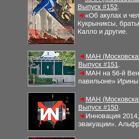
Выпуск #
152
.
◄
«Об акулах и че
Кукрыниксы, братья
Калло и другие.
◄
МАН (Московская
Выпуск #
151
.
◄
МАН на 56-й Ве
павильоне» Ирины
◄
МАН (Московская
Выпуск #
150
.
◄
Инновация 2014,
эвакуации»
.
Альфр