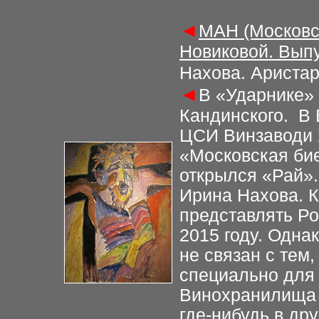
◄
МАН (Московс
Новиковой. Выпу
Нахова. Аристар
◄
В «Ударнике»
Кандинского. В
ЦСИ Винзаводи 
«Московская би
открылся «Рай»
Ирина Нахова. К
представлять Р
2015 году. Одна
не связан с тем,
специально для 
Винохранилища 
где-нибудь в др