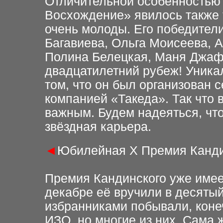
Отличительной особенностью 
Восхождение» явилось также т
очень молоды. Его победители
Багавиева, Ольга Моисеева, 
Полина Белецкая, Маня Джаф
двадцатилетний рубеж! Уника
том, что он был организован
компанией «Такеда». Так что 
важным. Будем наде
я
ться, ч
звёздная карьера.
◄
Юбилейная Х Премия Канди
Премия Кандинского уже име
декабре её вручили в десятый 
избранниками побывали, конеч
ИЗО, но многие из них. Сама 