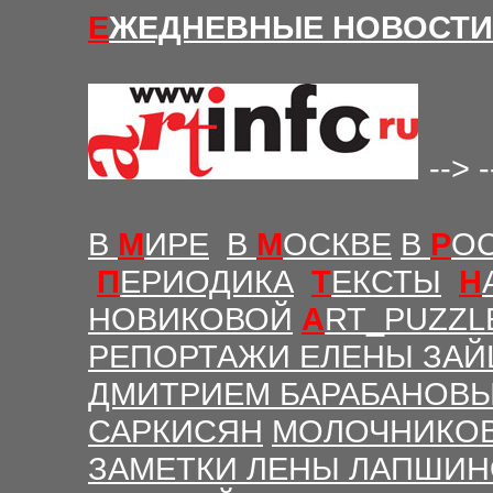
Е
ЖЕДНЕВНЫЕ Н
ОВОСТИ
-->
-
В
М
ИРЕ
В
М
ОСКВЕ
В
Р
О
П
ЕРИОДИКА
Т
ЕКСТЫ
Н
НОВИКОВОЙ
A
RT_PUZZL
РЕПОРТАЖИ ЕЛЕНЫ ЗАЙ
ДМИТРИЕМ БАРАБАНОВ
САРКИСЯН
МОЛОЧНИКО
ЗАМЕТКИ ЛЕНЫ ЛАПШИ