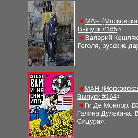
◄
МАН (Московская
Выпуск #
16
5
>
◄
Валерий Кошляко
Гоголя, русские да
◄
МАН (Московская
Выпуск #
164
>
◄
Ги Де Монлор, В
Галина Дулькина. 
Сидура».