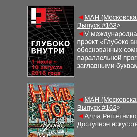
◄
МАН (Московская
Выпуск #
163
>
◄
V международная
проект «Глубоко в
обоснованных сомн
параллельной про
заглавными буква
◄
МАН (Московская
Выпуск #
162
>
◄
Алла Решетнико
Доступное искусст