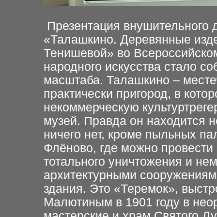
Презентация внушительного 
«Талашкино. Деревянные изде
Тенишевой» во Всероссийск
о
народного искусства стало со
масштаба. Талашкино – месте
практически пригород, в кото
некоммерческую культуртреге
музей. Правда он находится н
ничего нет, кроме пыльных па
Флёново, где можно провести
тотального уничтожения и не
архитектурным
и
сооружени
ям
здания. Это «Теремок», выст
Малютиным в 1901 году в неор
мастерские и храм Святого Ду