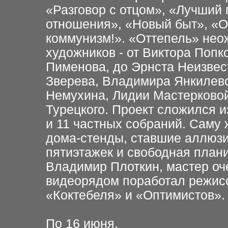
«Разговор с отцом», «Лучший
отношения», «Новый быт», «О
коммунизм!». «Оттепель» не
художников - от Виктора Попк
Пименова, до Эрнста Неизвес
Зверева, Владимира Янкилевс
Немухина, Лидии Мастерковой
Турецкого. Проект сложился и
и 11 частных собраний. Саму
дома-стенды, ставшие аллюз
пятиэтажек и свободная план
Владимир Плоткин, мастер оч
видеорядом поработал режисс
«Коктебеля» и «Оптимистов».
По 16 июня.