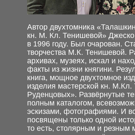
Автор двухтомника «Талашкин
кн. М. Кл. Тенишевой» Джеск
в 1996 году. Был очарован. С
творчества М.К. Тенишевой. Р
архивах, музеях, искал и нах
факты из жизни княгини. Резу
книга, мощное двухтомное из
изделия мастерской кн. М.Кл
Руденцовых». Развёрнутые т
полным каталогом, всевозмож
эскизами, фотографиями. И вс
посвящен
ы
только одной исто
то есть, столярным и резным 