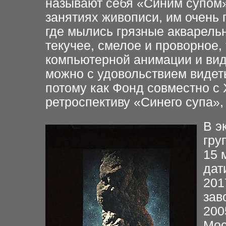
называют себя «Синим супом»?
занятиях живописи, им очень 
где мылись грязные акварель
текучее, смелое и проворное, 
компьютерной анимации и вид
можно с удовольствием виде
потому как Фонд cовместно с 
ретроспективу «Синего супа»,
В э
гру
15 
дат
201
зав
200
Мос