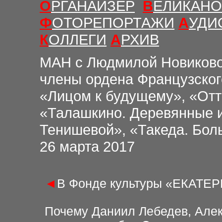
О
РГАНАЙЗЕР
В
ЕЛИКАНО
Ф
ОТОРЕПОРТАЖИ
А
УДИ
К
ОЛЛЕГИ
А
РХИВ
М
АН с Людмилой Новиков
члены ордена Французского
«Лицом к будущему», «Отт
«Талашкино. Деревянные и
Тенишевой», «Такеда. Боль
26 марта
2017
◄
В Фонде культуры «ЕКАТЕР
Почему Даниил Лебедев, Алек