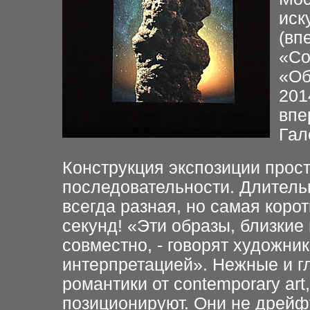
иск
(вп
«Со
«Об
201
впе
Гал
Конструкция экспозиции прост
последовательности. Длитель
всегда разная, но самая коро
секунд! «Эти образы, близкие
совместно, - говорят художни
интерпретацией». Нежные и г
романтики от contemporary art
позиционируют. Они не дрейфу