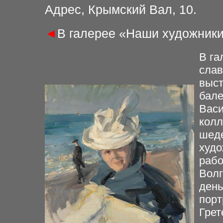
Адрес, Крымский Вал, 10.
◄
В галерее «Наши художники»
В га
слав
выст
бале
Васи
колл
шеде
худо
рабо
Волг
день
порт
Грет