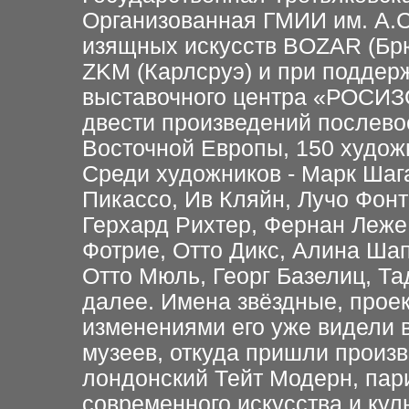
Организованная ГМИИ им. А.
изящных искусств BOZAR (Брю
ZKM (Карлсруэ) и при поддер
выставочного центра «РОСИЗО
двести произведений послево
Восточной Европы, 150 художн
Среди художников - Марк Шаг
Пикассо, Ив Кляйн, Лучо Фо
Герхард Рихтер, Фернан Леже
Фотрие, Отто Дикс, Алина Ша
Отто Мюль, Георг Базелиц, Та
далее. Имена звёздные, прое
изменениями его уже видели 
музеев, откуда пришли произ
лондонский Тейт Модерн, па
современного искусства и ку