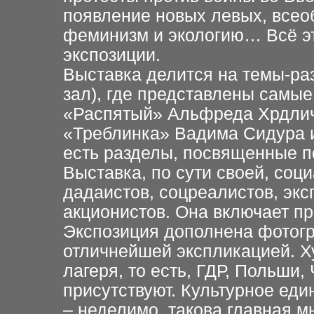
появление новых левых, всео
феминизм и экологию… Всё эт
экспозиции.
Выставка делится на темы-ра
зал), где представлены самы
«Распятый» Альфреда Хрдлич
«Треблинка» Вадима Сидура и 
есть разделы, посвященные по
Выставка, по сути своей, соц
дадаистов, соцреалистов, экс
акционистов. Она включает пр
Экспозиция дополнена фотогр
отличнейшей экспликацией. Х
лагеря, то есть, ГДР, Польши,
присутствуют. Культурное еди
– неделимо, такова главная м