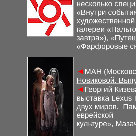
несколько спец
«Внутри события
художественной
галереи «Пальто
завтра»), «Путе
«Фарфоровые с
◄
МАН (Московс
Новиковой. Выпу
◄
Георгий Кизев
выставка Lexus 
двух миров. Пам
еврейской
культуре», Маза