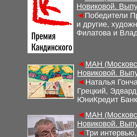
Новиковой. Выпу
◄
Победители П
и другие, худож
Филатова и Вла
◄
МАН (Московс
Новиковой. Выпу
◄
Наталья Гонч
Грецкий, Эдвар
ЮниКредит Банк
◄
МАН (Московс
Новиковой. Выпу
◄
Три интервью,