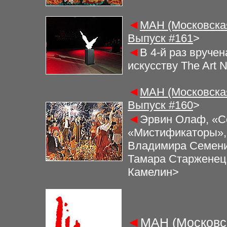
◄
МАН (Московская
Выпуск #
161
>
◄
В 4-й раз вруче
искусству The Art 
◄
МАН (Московская
Выпуск #
160
>
◄
Эрвин Олаф, «Со
«Мистификаторы», 
Владимира Семени
Тамара Старженец
Камелин>
◄
МАН (Московс