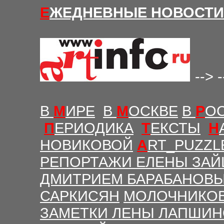
Е
ЖЕДНЕВНЫЕ Н
ОВОСТИ
-->
-
В
М
ИРЕ
В
М
ОСКВЕ
В
Р
О
П
ЕРИОДИКА
Т
ЕКСТЫ
Н
НОВИКОВОЙ
A
RT_PUZZL
РЕПОРТАЖИ ЕЛЕНЫ ЗАЙ
ДМИТРИЕМ БАРАБАНОВ
САРКИСЯН
МОЛОЧНИКО
ЗАМЕТКИ ЛЕНЫ ЛАПШИ