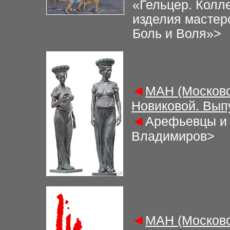
«Гельцер. Колл
изделия мастерс
Боль и Воля»>
◄
МАН (Московс
Новиковой. Вып
◄
Арефьевцы и 
Владимиров
>
◄
МАН (Московс