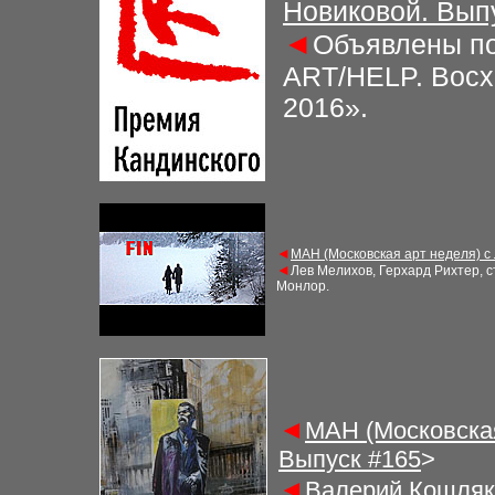
Новиковой. Вып
◄
Объявлены по
ART/HELP. Восх
2016».
◄
МАН (Московская арт неделя) с
◄
Лев Мелихов, Герхард Рихтер, с
Монлор
.
◄
МАН (Московская
Выпуск #
16
5
>
◄
Валерий Кошляко