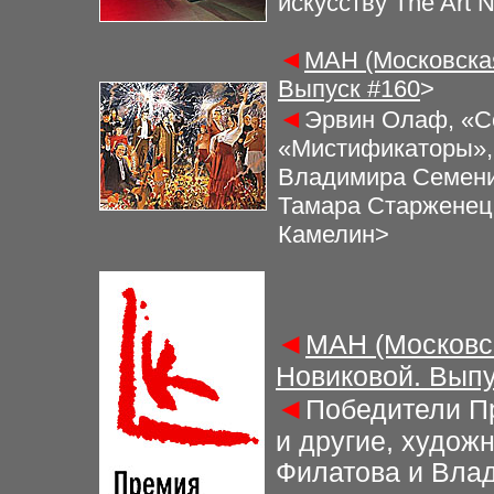
искусству The Art 
◄
МАН (Московская
Выпуск #
160
>
◄
Эрвин Олаф, «Со
«Мистификаторы», 
Владимира Семени
Тамара Старженец
Камелин>
◄
МАН (Московс
Новиковой. Выпу
◄
Победители П
и другие, худож
Филатова и Вла