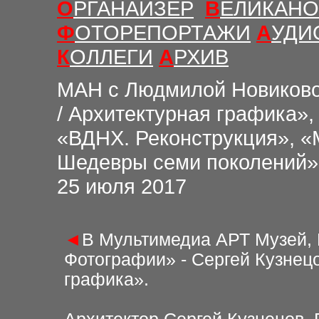
О
РГАНАЙЗЕР
В
ЕЛИКАНО
Ф
ОТОРЕПОРТАЖИ
А
УДИ
К
ОЛЛЕГИ
А
РХИВ
М
АН с Людмилой Новиков
/ Архитектурная графика»,
«ВДНХ. Реконструкция», «
Шедевры семи поколений»
25
июля 2017
◄
В Мультимедиа АРТ Музей, 
Фотографии» - Сергей Кузнецо
графика».