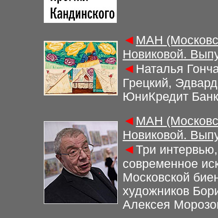
◄
МАН (Московс
Новиковой. Выпу
◄
Наталья Гонч
Грецкий, Эдвар
ЮниКредит Банк
◄
МАН (Московс
Новиковой. Выпу
◄
Три интервью,
современное иск
Московской биен
художников Бори
Алексея Морозо