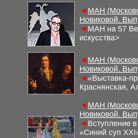
◄
МАН (Московс
Новиковой. Вып
◄
МАН на 57 Ве
искусства
>
◄
МАН (Московс
Новиковой. Вып
◄
«Выставка-пр
Краснянская, А
◄
МАН (Московс
Новиковой. Вып
◄
Вступление в
«Синий суп XXI