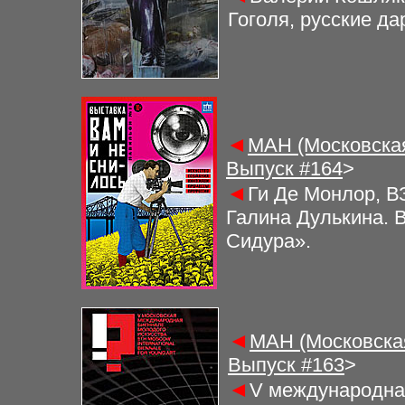
Гоголя, русские да
◄
МАН (Московская
Выпуск #
164
>
◄
Ги Де Монлор, В
Галина Дулькина. 
Сидура».
◄
МАН (Московская
Выпуск #
163
>
◄
V международная