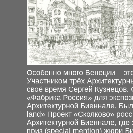
Особенно много Венеции – это
Участником трёх Архитектурн
своё время Сергей Кузнецов.
«Фабрика Россия» для экспози
Архитектурной Биеннале. Был с
land» Проект «Сколково» росс
Архитектурной Биеннале, где
приз (special mention) жюри Б