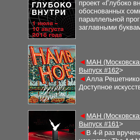
проект «Глубоко в
обоснованных сомн
параллельной про
заглавными буква
◄
МАН (Московская
Выпуск #
162
>
◄
Алла Решетнико
Доступное искусст
◄
МАН (Московская
Выпуск #
161
>
◄
В 4-й раз вруче